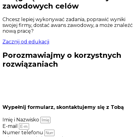
zawodowych celów
Chcesz lepiej wykonywać zadania, poprawić wyniki
swojej firmy, dostać awans zawodowy, a może znaleźć
nową pracę?
Zacznij od edukacji
Porozmawiajmy o korzystnych
rozwiązaniach
W celu zapoznania się z pełną klauzulą informacyjną
dotyczącą przetwarzania danych osobowych
zapraszamy do zapoznania się z
polityką prywatności
.
Wypełnij formularz, skontaktujemy się z Tobą
Imię i Nazwisko
E-mail
Numer telefonu