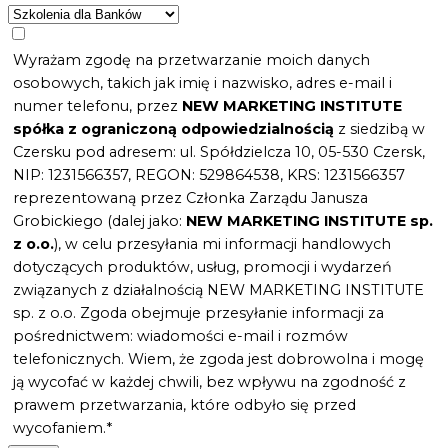
Wyrażam zgodę na przetwarzanie moich danych
osobowych, takich jak imię i nazwisko, adres e-mail i
numer telefonu, przez
NEW MARKETING INSTITUTE
spółka z ograniczoną odpowiedzialnością
z siedzibą w
Czersku pod adresem: ul. Spółdzielcza 10, 05-530 Czersk,
NIP: 1231566357, REGON: 529864538, KRS: 1231566357
reprezentowaną przez Członka Zarządu Janusza
Grobickiego (dalej jako:
NEW MARKETING INSTITUTE sp.
z o.o.
), w celu przesyłania mi informacji handlowych
dotyczących produktów, usług, promocji i wydarzeń
związanych z działalnością NEW MARKETING INSTITUTE
sp. z o.o. Zgoda obejmuje przesyłanie informacji za
pośrednictwem: wiadomości e-mail i rozmów
telefonicznych. Wiem, że zgoda jest dobrowolna i mogę
ją wycofać w każdej chwili, bez wpływu na zgodność z
prawem przetwarzania, które odbyło się przed
wycofaniem.*