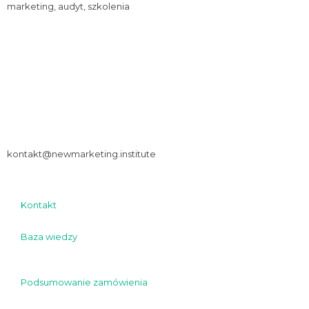
marketing,
audyt, szkolenia
ul. Spółdzielcza 10, 05-530 Czersk
tel:
+48 509 413 805
kontakt@newmarketing.institute
Kontakt
Baza wiedzy
Podsumowanie zamówienia