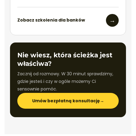
→
Zobacz szkolenia dla banków
Nie wiesz, która ścieżka jest
właściwa?
Zacznij od rozmowy. W 30 minut sprawdzimy,
gdzie jesteś i czy w ogóle możemy Ci
sensownie pomóc.
Umów bezpłatną konsultację
→