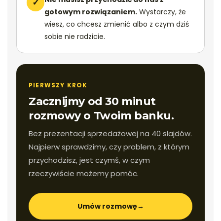
✓
gotowym rozwiązaniem.
Wystarczy, że
wiesz, co chcesz zmienić albo z czym dziś
sobie nie radzicie.
PIERWSZY KROK
Zacznijmy od 30 minut
rozmowy o Twoim banku.
Bez prezentacji sprzedażowej na 40 slajdów.
Najpierw sprawdzimy, czy problem, z którym
przychodzisz, jest czymś, w czym
rzeczywiście możemy pomóc.
Umów rozmowę
→