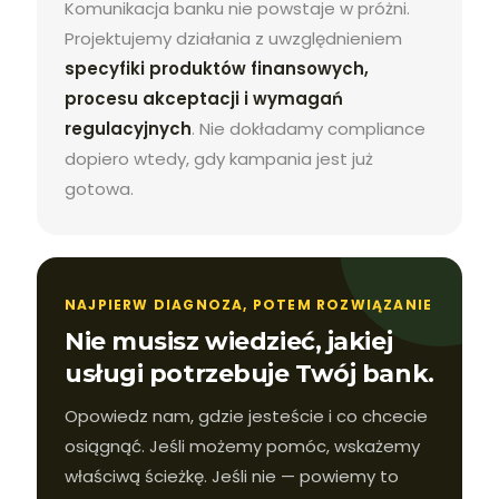
Komunikacja banku nie powstaje w próżni.
Projektujemy działania z uwzględnieniem
specyfiki produktów finansowych,
procesu akceptacji i wymagań
regulacyjnych
. Nie dokładamy compliance
dopiero wtedy, gdy kampania jest już
gotowa.
NAJPIERW DIAGNOZA, POTEM ROZWIĄZANIE
Nie musisz wiedzieć, jakiej
usługi potrzebuje Twój bank.
Opowiedz nam, gdzie jesteście i co chcecie
osiągnąć. Jeśli możemy pomóc, wskażemy
właściwą ścieżkę. Jeśli nie — powiemy to