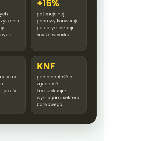
+15%
nych
potencjalnej
zyskania
poprawy konwersji
ji
po optymalizacji
wnych
ścieżki wniosku
KNF
ocesu od
pełna dbałość o
do
zgodność
i jakości
komunikacji z
wymogami sektora
bankowego