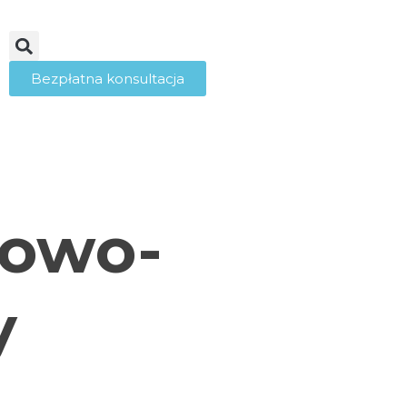
Bezpłatna konsultacja
gowo-
y