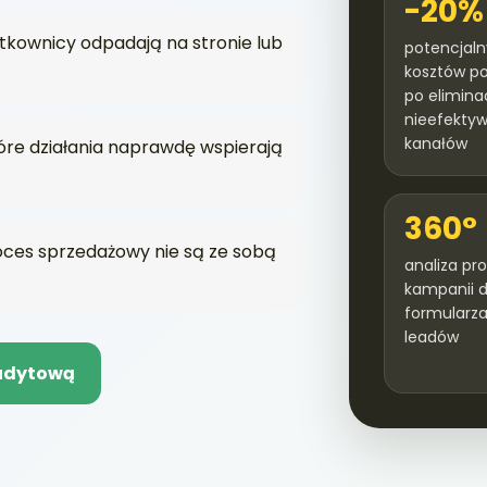
-20%
tkownicy odpadają na stronie lub
potencjal
kosztów po
po eliminac
nieefekty
kanałów
tóre działania naprawdę wspierają
360°
ces sprzedażowy nie są ze sobą
analiza pr
kampanii 
formularza 
leadów
audytową