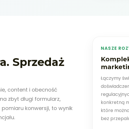
NASZE ROZ
a. Sprzedaż
Komplek
marketi
Łączymy świ
doświadczen
e, content i obecność
regulacyjnyc
 na zbyt długi formularz,
konkretną m
 pomiaru konwersji, to wynik
które można
cjału.
bez przepal