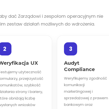
 aby dać Zarządowi i zespołom operacyjnym nie
kim zestaw działań możliwych do wdrożenia.
2
3
Weryfikacja UX
Audyt
Compliance
Testujemy użyteczność
Weryfikujemy zgodność
ormularzy, przejrzystość
komunikacji
komunikatów, szybkość
marketingowej i
ziałania strony i bariery,
sprzedażowej z prawem
tóre obniżają liczbę
bankowym oraz
wysłanych wniosków