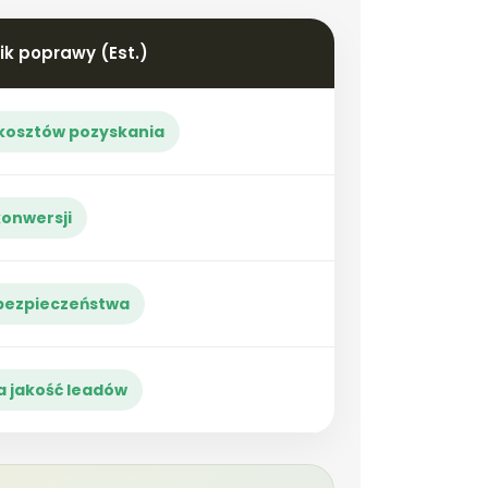
k poprawy (Est.)
kosztów pozyskania
konwersji
bezpieczeństwa
a jakość leadów