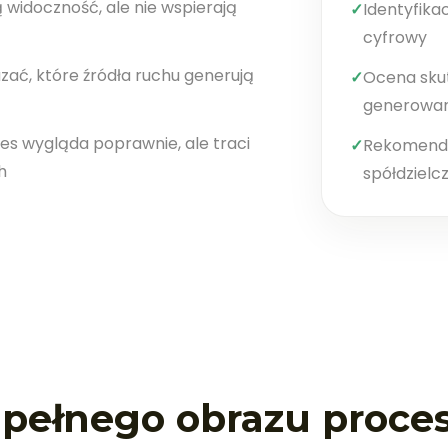
 widoczność, ale nie wspierają
✓
Identyfika
cyfrowy
ać, które źródła ruchu generują
✓
Ocena skut
generowan
s wygląda poprawnie, ale traci
✓
Rekomenda
h
spółdzielc
o pełnego obrazu proce