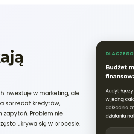
ają
DLACZEGO
Budżet m
finansow
Audyt łączy 
 inwestuje w marketing, ale
w jedną cał
na sprzedaż kredytów,
dokładnie z
h zapytań. Problem nie
działania na
często ukrywa się w procesie.