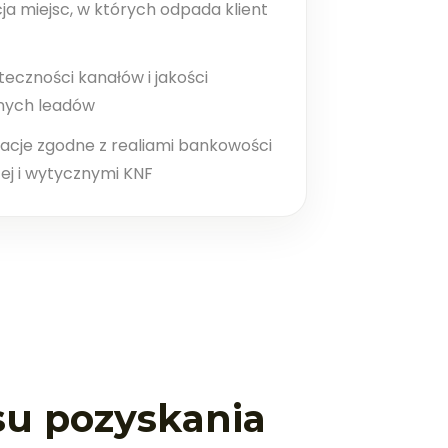
cja miejsc, w których odpada klient
eczności kanałów i jakości
ych leadów
cje zgodne z realiami bankowości
zej i wytycznymi KNF
su pozyskania