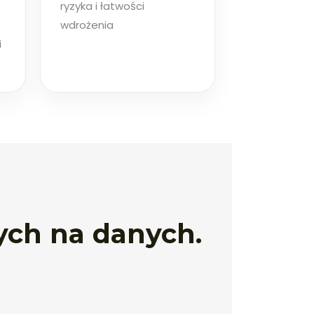
ryzyka i łatwości
wdrożenia
i
ych na danych.