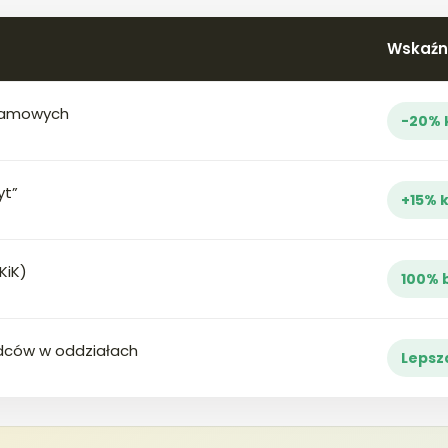
Wskaźni
klamowych
-20% 
yt”
+15% 
KiK)
100% 
adców w oddziałach
Lepsz