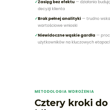
✓
Zasięg bez efektu
— działania budują
decyzji klienta
✓
Brak pełnej analityki
— trudno wskaz
wartościowe wnioski
✓
Niewidoczne wąskie gardła
— proce
użytkowników na kluczowych etapac
METODOLOGIA WDROŻENIA
Cztery kroki d