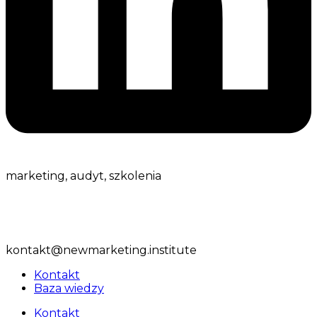
marketing,
audyt, szkolenia
ul. Spółdzielcza 10, 05-530 Czersk
tel:
+48 509 413 805
kontakt@newmarketing.institute
Kontakt
Baza wiedzy
Kontakt