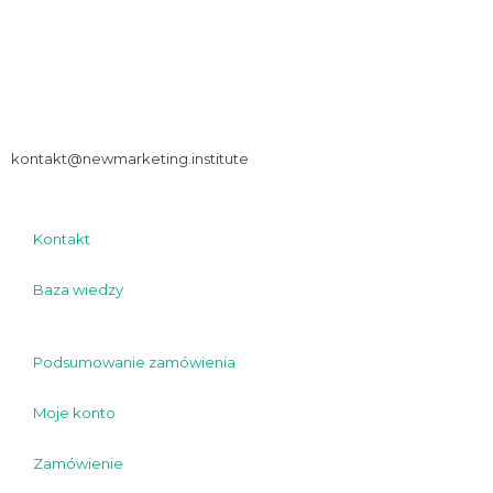
ul. Spółdzielcza 10, 05-530 Czersk
tel:
+48 509 413 805
kontakt@newmarketing.institute
Kontakt
Baza wiedzy
Podsumowanie zamówienia
Moje konto
Zamówienie