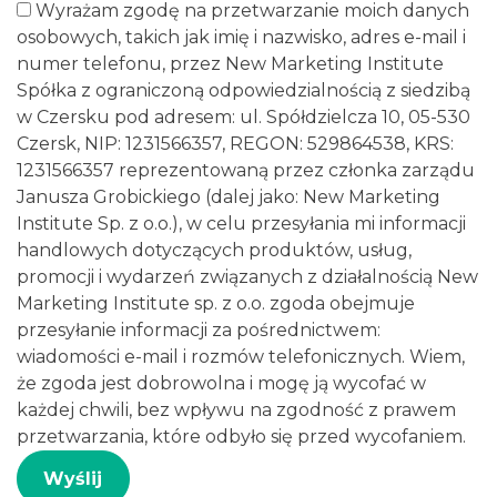
Wyrażam zgodę na przetwarzanie moich danych
osobowych, takich jak imię i nazwisko, adres e-mail i
numer telefonu, przez New Marketing Institute
Spółka z ograniczoną odpowiedzialnością z siedzibą
w Czersku pod adresem: ul. Spółdzielcza 10, 05-530
Czersk, NIP: 1231566357, REGON: 529864538, KRS:
1231566357 reprezentowaną przez członka zarządu
Janusza Grobickiego (dalej jako: New Marketing
Institute Sp. z o.o.), w celu przesyłania mi informacji
handlowych dotyczących produktów, usług,
promocji i wydarzeń związanych z działalnością New
Marketing Institute sp. z o.o. zgoda obejmuje
przesyłanie informacji za pośrednictwem:
wiadomości e-mail i rozmów telefonicznych. Wiem,
że zgoda jest dobrowolna i mogę ją wycofać w
każdej chwili, bez wpływu na zgodność z prawem
przetwarzania, które odbyło się przed wycofaniem.
Wyślij