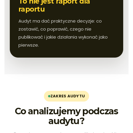
To nie jest raport dla
raportu
Audyt ma dać praktyczne decyzje: co
zostawić, co poprawić, czego nie
publikować i jakie działania wykonać jako
pierwsze.
ZAKRES AUDYTU
Co analizujemy podczas
audytu?