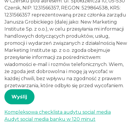
w Czersku pod adresem: ul. Spółdzielcza 10, 05-530
Czersk, NIP: 1231566357, REGON: 529864538, KRS:
1231566357 reprezentowaną przez członka zarządu
Janusza Grobickiego (dalej jako: New Marketing
Institute Sp. z o.o.), w celu przesyłania mi informacji
handlowych dotyczących produktów, usług,
promocji i wydarzeń związanych z działalnością New
Marketing Institute sp. z o.o. zgoda obejmuje
przesyłanie informacji za pośrednictwem:
wiadomości e-mail i rozmów telefonicznych. Wiem,
że zgoda jest dobrowolna i mogę ją wycofać w
każdej chwili, bez wpływu na zgodność z prawem
przetwarzania, które odbyło się przed wycofaniem.
Wyślij
Kompleksowa checklista audytu social media
Nawigacja
Audyt social media banku w 120 minut