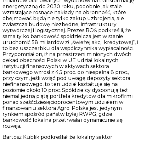
miliardów planowanych wydatków na transformację
energetyczną do 2030 roku, podobnie jak stale
wzrastające rosnące nakłady na obronność, które
obejmować będą nie tylko zakup uzbrojenia, ale
zwłaszcza budowę niezbędnej infrastruktury
wytwórczej i logistycznej. Prezes BOŚ podkreślił, że
sama tylko bankowość spółdzielcza jest w stanie
uruchomić 58 miliardów zł „świeżej akcji kredytowej”, i
to bez uszczerbku dla współczynnika wypłacalności.
Przypomniał on, iż na przestrzeni minionych dwóch
dekad obecności Polski w UE udział lokalnych
instytucji finansowych w aktywach sektora
bankowego wzrósł z 4,5 proc. do niespełna 8 proc.,
przy czym, jeśli wziąć pod uwagę depozyty sektora
niefinansowego, to ten udział kształtuje się na
poziomie około 10 proc. Spółdzielcy dysponują też
niemal jedną piątą portfela kredytów dla mikrofirm i
ponad sześćdziesięcioprocentowym udziałem w
finansowaniu sektora Agro. Polska jest jedynym
rynkiem spośród państw byłej RWPG, gdzie
bankowość lokalna przetrwała i dynamicznie się
rozwija.
Bartosz Kublik podkreślał, że lokalny sektor