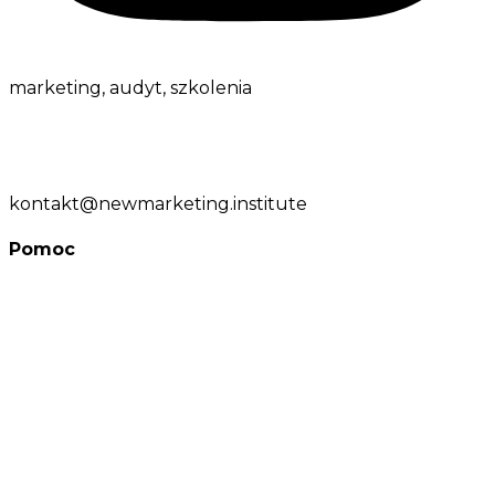
marketing,
audyt, szkolenia
ul. Spółdzielcza 10, 05-530 Czersk
tel:
+48 509 413 805
kontakt@newmarketing.institute
Pomoc