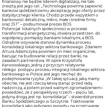
finansowy nie będzie liderem digitalizacji, nie taki
zresztą jest jego cel. „Technologia powinna zapewnić
bankowi spółdzielczemu akceptację jego oferty przez
statystycznego klienta. Chodzi przede wszystkim o
bankowość detaliczną, mikro, małe i średnie firmy
oraz JST” – podsumował prezes BOŚ.
Potencjał lokalnych społeczności w procesie
transformacji energetycznej, otwiera przestrzeń do
współpracy pomiędzy bankami lokalnymi, a BOŚ.
Odrębne wzywanie stanowi dynamika procesu
konsolidacji lokalnego sektora bankowego. Zdaniem
Artura Adamczyka powinien on mieć organicznie,
bazując na budowanie relacji przez banki, na
zasadach partnerstwa. W opinii Krzysztofa
Karwowskiego, jedną z przyczyn relatywnie
nikłego postępu procesu integracji lokalnego sektora
bankowego w Polsce jest jego niechęć do
podejmowania ryzyka. „W takiej sytuacji, jaką mamy
obecnie, nie jest rzeczą łatwą stanąć przed radą
nadzorczą, a potem przed walnym zgromadzeniem i
powiedzieć, że z perspektywy trzech – pięciu lat,
jedyną drogą jest np. konsolidacja” – stwierdził prezes
Banku Spółdzielczego w Szczytnie. Traktowanie
konsolidacji jako jedynego sposobu na przetrwanie