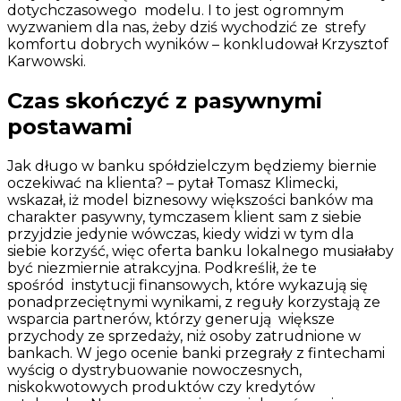
dotychczasowego modelu. I to jest ogromnym
wyzwaniem dla nas, żeby dziś wychodzić ze strefy
komfortu dobrych wyników – konkludował Krzysztof
Karwowski.
Czas skończyć z pasywnymi
postawami
Jak długo w banku spółdzielczym będziemy biernie
oczekiwać na klienta? – pytał Tomasz Klimecki,
wskazał, iż model biznesowy większości banków ma
charakter pasywny, tymczasem klient sam z siebie
przyjdzie jedynie wówczas, kiedy widzi w tym dla
siebie korzyść, więc oferta banku lokalnego musiałaby
być niezmiernie atrakcyjna. Podkreślił, że te
spośród instytucji finansowych, które wykazują się
ponadprzeciętnymi wynikami, z reguły korzystają ze
wsparcia partnerów, którzy generują większe
przychody ze sprzedaży, niż osoby zatrudnione w
bankach. W jego ocenie banki przegrały z fintechami
wyścig o dystrybuowanie nowoczesnych,
niskokwotowych produktów czy kredytów