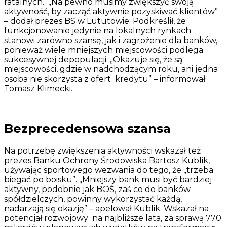
ratalnych. „Na pewno musimy zwiększyć swoją
aktywność, by zacząć aktywnie pozyskiwać klientów”
– dodał prezes BS w Lututowie. Podkreślił, że
funkcjonowanie jedynie na lokalnych rynkach
stanowi zarówno szansę, jak i zagrożenie dla banków,
ponieważ wiele mniejszych miejscowości podlega
sukcesywnej depopulacji. „Okazuje się, że są
miejscowości, gdzie w nadchodzącym roku, ani jedna
osoba nie skorzysta z ofert kredytu” – informował
Tomasz Klimecki.
Bezprecedensowa szansa
Na potrzebę zwiększenia aktywności wskazał też
prezes Banku Ochrony Środowiska Bartosz Kublik,
używając sportowego wezwania do tego, że „trzeba
biegać po boisku”. „Mniejszy bank musi być bardziej
aktywny, podobnie jak BOŚ, zaś co do banków
spółdzielczych, powinny wykorzystać każdą,
nadarzają się okazję” – apelował Kublik. Wskazał na
potencjał rozwojowy na najbliższe lata, za sprawą 770