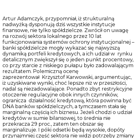
Artur Adamczyk, przypomniał, iż strukturalną
nadwyżką dysponują dziś wszystkie instytucje
finansowe, nie tylko spółdzielcze. Zwrócił on uwagę
na rozwój sektora lokalnego przez 10 lat
funkcjonowania systemów ochrony instytucjonalnej –
banki spółdzielcze mogły wykazać się najwyższą
dynamiką portfeli kredytowych, a ich udział w rynku
detalicznym zwiększył się o jeden punkt procentowy,
co przy starcie z niskiego pułapu było zadowalającym
rezultatem. Polemiczną ocenę
zaprezentował Krzysztof Karwowski, argumentując,
iż uzyskiwane wyniki, choć lepsze niż w przeszłości,
nadal są niezadowalające. Ponadto zbyt restrykcyjne
otoczenie regulacyjne obok innych czynników,
ogranicza działalność kredytową, która powinna być
DNA banków spółdzielczych, a tymczasem stała się
marginalną częścią ich biznesu. Jeżeli chodzi o udział
kredytów w sumie bilansowej, to średnia nie
przekracza 29 proc., zatem ten obszar się
marginalizuje. I póki odsetki będą wysokie, dopóty
przynajmniej część sektora nie widzi potrzeby zmiany