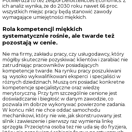
Potwierdza to też zespół DeloitteAcces Economics. Z
ich analiz wynika, że do 2030 roku nawet 66 proc.
wszystkich miejsc pracy będą stanowić zawody
wymagające umiejętności miękkich.
Rola kompetencji miękkich
systematycznie rośnie, ale twarde też
pozostają w cenie.
Nie ma firmy, zakładu pracy, czy usługodawcy, który
mógłby skutecznie pozyskiwać klientów i zarabiać nie
zatrudniając pracowników posiadających
kompetencje twarde. Na rynku pracy poszukiwani
są wysoko wykwalifikowani eksperci i specjaliści w
różnych dziedzinach. Muszą oni posiadać konkretne
kompetencje specjalistyczne oraz wiedzę
merytoryczną. Przy tym szczególnie cenione jest
doświadczanie i biegłość w danym zawodzie, co
pozwala im dobrze wykonywać powierzone zadania.
W końcu nikt nie chce oddać samochodu
mechanikowi, który nie wie, jak skonstruowany jest
silnik i zawieszenie i pierwszy raz wymienia linkę
sprzęgła. Przeciętna osoba też nie uda się do fryzjera,