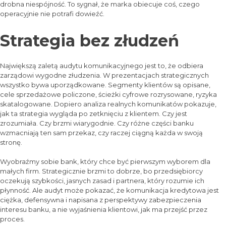
drobna niespójność. To sygnał, że marka obiecuje coś, czego
operacyjnie nie potrafi dowieźć.
Strategia bez złudzeń
Największą zaletą audytu komunikacyjnego jest to, że odbiera
zarządowi wygodne złudzenia. W prezentacjach strategicznych
wszystko bywa uporządkowane. Segmenty klientów są opisane,
cele sprzedażowe policzone, ścieżki cyfrowe rozrysowane, ryzyka
skatalogowane. Dopiero analiza realnych komunikatów pokazuje,
jak ta strategia wygląda po zetknięciu z klientem. Czy jest
zrozumiała. Czy brzmi wiarygodnie. Czy różne części banku
wzmacniają ten sam przekaz, czy raczej ciągną każda w swoją
stronę.
Wyobraźmy sobie bank, który chce być pierwszym wyborem dla
małych firm. Strategicznie brzmi to dobrze, bo przedsiębiorcy
oczekują szybkości, jasnych zasad i partnera, który rozumie ich
płynność. Ale audyt może pokazać, że komunikacja kredytowa jest
ciężka, defensywna i napisana z perspektywy zabezpieczenia
interesu banku, a nie wyjaśnienia klientowi, jak ma przejść przez
proces.