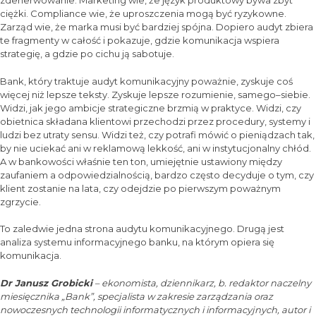
zdenerwowanie. Marketing wie, że język produktowy bywa zbyt
ciężki. Compliance wie, że uproszczenia mogą być ryzykowne.
Zarząd wie, że marka musi być bardziej spójna. Dopiero audyt zbiera
te fragmenty w całość i pokazuje, gdzie komunikacja wspiera
strategię, a gdzie po cichu ją sabotuje.
Bank, który traktuje audyt komunikacyjny poważnie, zyskuje coś
więcej niż lepsze teksty. Zyskuje lepsze rozumienie, samego–siebie.
Widzi, jak jego ambicje strategiczne brzmią w praktyce. Widzi, czy
obietnica składana klientowi przechodzi przez procedury, systemy i
ludzi bez utraty sensu. Widzi też, czy potrafi mówić o pieniądzach tak,
by nie uciekać ani w reklamową lekkość, ani w instytucjonalny chłód.
A w bankowości właśnie ten ton, umiejętnie ustawiony między
zaufaniem a odpowiedzialnością, bardzo często decyduje o tym, czy
klient zostanie na lata, czy odejdzie po pierwszym poważnym
zgrzycie.
To zaledwie jedna strona audytu komunikacyjnego. Drugą jest
analiza systemu informacyjnego banku, na którym opiera się
komunikacja.
Dr Janusz Grobicki
– ekonomista, dziennikarz, b. redaktor naczelny
miesięcznika „Bank”, specjalista w zakresie zarządzania oraz
nowoczesnych technologii informatycznych i informacyjnych, autor i