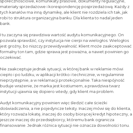
społecznościowe, komunikaty prasowe, dokumenty regulacyjne,
materiały sprzedażowe i korespondencję posprzedażową. Każdy z
tych kanałów ma inną dynamikę, ale klient nie rozdziela ich tak, jak
robi to struktura organizacyjna banku. Dla klienta to nadal jeden
bank.
I tu zaczyna się prawdziwa wartość audytu komunikacyjnego. On
pozwala sprawdzić, czy instytucja nie cierpi na wielogłos. Wielogłos
jest groźny, bo niszczy przewidywalność. Klient może zaakceptować
formalny ton tam, gdzie sprawa jest poważna, a nawet powinien go
oczekiwać.
Nie zaakceptuje jednak sytuacji, w której bank w reklamie mówi
ciepło i po ludzku, w aplikacji krótko i technicznie, w regulaminie
nieprzystępnie, a w reklamacji protekcjonalnie. Taka niespójność
buduje wrażenie, że marka jest kostiumem, a prawdziwa twarz
instytucji ujawnia się dopiero wtedy, gdy klient ma problem.
Audyt komunikacyjny powinien więc śledzić całe ścieżki
doświadczenia, a nie pojedyncze teksty. Inaczej mówi się do klienta,
który rozważa lokatę, inaczej do osoby biorącej kredyt hipoteczny, a
jeszcze inaczej do przedsiębiorcy, któremu bank ogranicza
finansowanie. Jednak różnica sytuacji nie oznacza dowolności tonu.