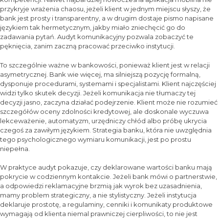
przykryje wrażenia chaosu, jeżeli klient w jednym miejscu słyszy, że
bank jest prosty i transparentny, a w drugim dostaje pismo napisane
językiem tak hermetycznym, jakby miało zniechęcić go do
zadawania pytań. Audyt komunikacyjny pozwala zobaczyć te
pęknięcia, zanim zaczną pracować przeciwko instytucji.
To szczególnie ważne w bankowości, ponieważ klient jest w relacji
asymetrycznej. Bank wie więcej, ma silniejszą pozycję formalną,
dysponuje procedurami, systemami i specjalistami. Klient najczęściej
widzi tylko skutek decyzji. Jeżeli komunikacja nie tłumaczy tej
decyzji jasno, zaczyna działać podejrzenie. Klient może nie rozumieć
szczegółów oceny zdolności kredytowej, ale doskonale wyczuwa
lekceważenie, automatyzm, urzędniczy chłód albo próbę ukrycia
czegoś za zawiłym językiem. Strategia banku, która nie uwzględnia
tego psychologicznego wymiaru komunikacji, jest po prostu
niepełna.
W praktyce audyt pokazuje, czy deklarowane wartości banku mają
pokrycie w codziennym kontakcie. Jeżeli bank mówi o partnerstwie,
a odpowiedzi reklamacyjne brzmią jak wyrok bez uzasadnienia,
mamy problem strategiczny, a nie stylistyczny. Jeżeli instytucja
deklaruje prostotę, a regulaminy, cenniki i komunikaty produktowe
wymagają od klienta niemal prawniczej cierpliwości, to nie jest