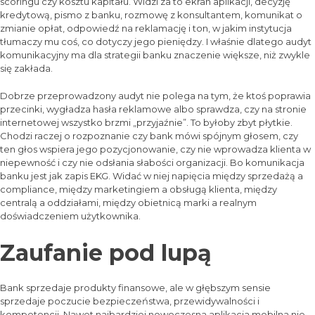
scoringu czy kosztu kapitału. Widzi za to ekran aplikacji, decyzję
kredytową, pismo z banku, rozmowę z konsultantem, komunikat o
zmianie opłat, odpowiedź na reklamację i ton, w jakim instytucja
tłumaczy mu coś, co dotyczy jego pieniędzy. I właśnie dlatego audyt
komunikacyjny ma dla strategii banku znaczenie większe, niż zwykle
się zakłada.
Dobrze przeprowadzony audyt nie polega na tym, że ktoś poprawia
przecinki, wygładza hasła reklamowe albo sprawdza, czy na stronie
internetowej wszystko brzmi „przyjaźnie”. To byłoby zbyt płytkie.
Chodzi raczej o rozpoznanie czy bank mówi spójnym głosem, czy
ten głos wspiera jego pozycjonowanie, czy nie wprowadza klienta w
niepewność i czy nie odsłania słabości organizacji. Bo komunikacja
banku jest jak zapis EKG. Widać w niej napięcia między sprzedażą a
compliance, między marketingiem a obsługą klienta, między
centralą a oddziałami, między obietnicą marki a realnym
doświadczeniem użytkownika.
Zaufanie pod lupą
Bank sprzedaje produkty finansowe, ale w głębszym sensie
sprzedaje poczucie bezpieczeństwa, przewidywalności i
kompetencji. Nawet najbardziej nowoczesna aplikacja mobilna nie