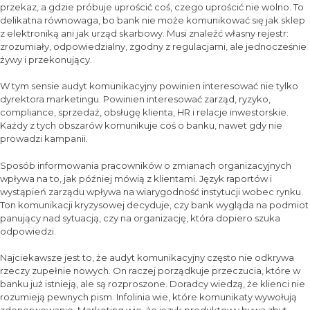
przekaz, a gdzie próbuje uprościć coś, czego uprościć nie wolno. To
delikatna równowaga, bo bank nie może komunikować się jak sklep
z elektroniką ani jak urząd skarbowy. Musi znaleźć własny rejestr:
zrozumiały, odpowiedzialny, zgodny z regulacjami, ale jednocześnie
żywy i przekonujący.
W tym sensie audyt komunikacyjny powinien interesować nie tylko
dyrektora marketingu. Powinien interesować zarząd, ryzyko,
compliance, sprzedaż, obsługę klienta, HR i relacje inwestorskie.
Każdy z tych obszarów komunikuje coś o banku, nawet gdy nie
prowadzi kampanii.
Sposób informowania pracowników o zmianach organizacyjnych
wpływa na to, jak później mówią z klientami. Język raportów i
wystąpień zarządu wpływa na wiarygodność instytucji wobec rynku.
Ton komunikacji kryzysowej decyduje, czy bank wygląda na podmiot
panujący nad sytuacją, czy na organizację, która dopiero szuka
odpowiedzi.
Najciekawsze jest to, że audyt komunikacyjny często nie odkrywa
rzeczy zupełnie nowych. On raczej porządkuje przeczucia, które w
banku już istnieją, ale są rozproszone. Doradcy wiedzą, że klienci nie
rozumieją pewnych pism. Infolinia wie, które komunikaty wywołują