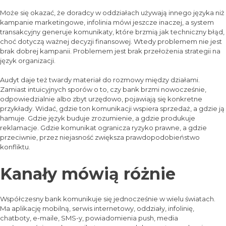
Może się okazać, że doradcy w oddziałach używają innego języka niż
kampanie marketingowe, infolinia mówi jeszcze inaczej, a system
transakcyjny generuje komunikaty, które brzmią jak techniczny błąd,
choć dotyczą ważnej decyzji finansowej. Wtedy problemem nie jest
brak dobrej kampanii. Problemem jest brak przełożenia strategii na
język organizacji.
Audyt daje też twardy materiał do rozmowy między działami.
Zamiast intuicyjnych sporów o to, czy bank brzmi nowocześnie,
odpowiedzialnie albo zbyt urzędowo, pojawiają się konkretne
przykłady. Widać, gdzie ton komunikacji wspiera sprzedaż, a gdzie ją
hamuje. Gdzie język buduje zrozumienie, a gdzie produkuje
reklamacje. Gdzie komunikat ogranicza ryzyko prawne, a gdzie
przeciwnie, przez niejasność zwiększa prawdopodobieństwo
konfliktu.
Kanały mówią różnie
Współczesny bank komunikuje się jednocześnie w wielu światach.
Ma aplikację mobilną, serwis internetowy, oddziały, infolinię,
chatboty, e-maile, SMS-y, powiadomienia push, media