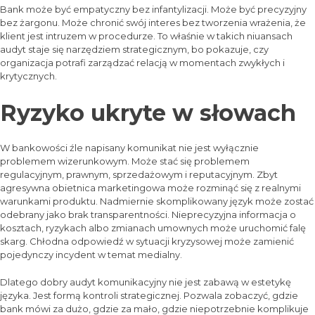
Bank może być empatyczny bez infantylizacji. Może być precyzyjny
bez żargonu. Może chronić swój interes bez tworzenia wrażenia, że
klient jest intruzem w procedurze. To właśnie w takich niuansach
audyt staje się narzędziem strategicznym, bo pokazuje, czy
organizacja potrafi zarządzać relacją w momentach zwykłych i
krytycznych.
Ryzyko ukryte w słowach
W bankowości źle napisany komunikat nie jest wyłącznie
problemem wizerunkowym. Może stać się problemem
regulacyjnym, prawnym, sprzedażowym i reputacyjnym. Zbyt
agresywna obietnica marketingowa może rozminąć się z realnymi
warunkami produktu. Nadmiernie skomplikowany język może zostać
odebrany jako brak transparentności. Nieprecyzyjna informacja o
kosztach, ryzykach albo zmianach umownych może uruchomić falę
skarg. Chłodna odpowiedź w sytuacji kryzysowej może zamienić
pojedynczy incydent w temat medialny.
Dlatego dobry audyt komunikacyjny nie jest zabawą w estetykę
języka. Jest formą kontroli strategicznej. Pozwala zobaczyć, gdzie
bank mówi za dużo, gdzie za mało, gdzie niepotrzebnie komplikuje