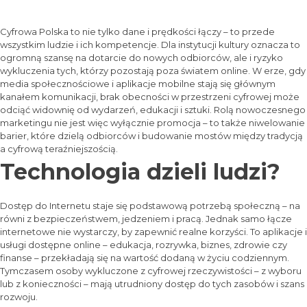
Cyfrowa Polska to nie tylko dane i prędkości łączy – to przede
wszystkim ludzie i ich kompetencje. Dla instytucji kultury oznacza to
ogromną szansę na dotarcie do nowych odbiorców, ale i ryzyko
wykluczenia tych, którzy pozostają poza światem online. W erze, gdy
media społecznościowe i aplikacje mobilne stają się głównym
kanałem komunikacji, brak obecności w przestrzeni cyfrowej może
odciąć widownię od wydarzeń, edukacji i sztuki. Rolą nowoczesnego
marketingu nie jest więc wyłącznie promocja – to także niwelowanie
barier, które dzielą odbiorców i budowanie mostów między tradycją
a cyfrową teraźniejszością.
Technologia dzieli ludzi?
Dostęp do Internetu staje się podstawową potrzebą społeczną – na
równi z bezpieczeństwem, jedzeniem i pracą. Jednak samo łącze
internetowe nie wystarczy, by zapewnić realne korzyści. To aplikacje i
usługi dostępne online – edukacja, rozrywka, biznes, zdrowie czy
finanse – przekładają się na wartość dodaną w życiu codziennym.
Tymczasem osoby wykluczone z cyfrowej rzeczywistości – z wyboru
lub z konieczności – mają utrudniony dostęp do tych zasobów i szans
rozwoju.