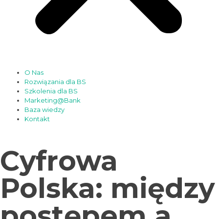
O Nas
Rozwiązania dla BS
Szkolenia dla BS
Marketing@Bank
Baza wiedzy
Kontakt
Cyfrowa
Polska: między
postępem a