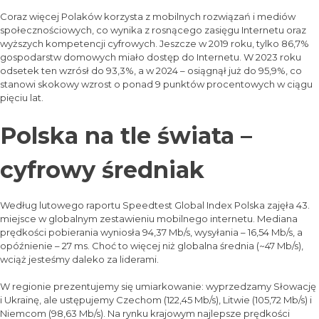
Coraz więcej Polaków korzysta z mobilnych rozwiązań i mediów
społecznościowych, co wynika z rosnącego zasięgu Internetu oraz
wyższych kompetencji cyfrowych. Jeszcze w 2019 roku, tylko 86,7%
gospodarstw domowych miało dostęp do Internetu. W 2023 roku
odsetek ten wzrósł do 93,3%, a w 2024 – osiągnął już do 95,9%, co
stanowi skokowy wzrost o ponad 9 punktów procentowych w ciągu
pięciu lat.
Polska na tle świata –
cyfrowy średniak
Według lutowego raportu Speedtest Global Index Polska zajęła 43.
miejsce w globalnym zestawieniu mobilnego internetu. Mediana
prędkości pobierania wyniosła 94,37 Mb/s, wysyłania – 16,54 Mb/s, a
opóźnienie – 27 ms. Choć to więcej niż globalna średnia (~47 Mb/s),
wciąż jesteśmy daleko za liderami.
W regionie prezentujemy się umiarkowanie: wyprzedzamy Słowację
i Ukrainę, ale ustępujemy Czechom (122,45 Mb/s), Litwie (105,72 Mb/s) i
Niemcom (98,63 Mb/s). Na rynku krajowym najlepsze prędkości